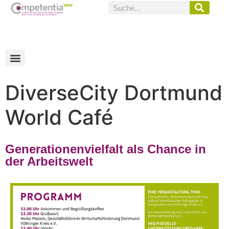
Anmeldung Mentee Match & Grow
Anmeldung Mentorinnen Match & Grow
Das Mentoringprogramm für Gründerinnen und Unternehmerinnen
DiverseCity Dortmund
World Café
Generationenvielfalt als Chance in
der Arbeitswelt